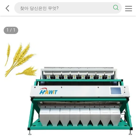
1
/
1