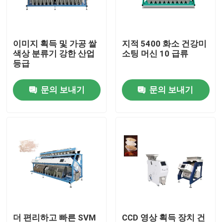
공장 여행
이미지 획득 및 가공 쌀
지적 5400 화소 건강미
색상 분류기 강한 산업
소팅 머신 10 급류
품질 관리
등급
문의 보내기
문의 보내기
문의하기
소식
조회를 요청하다
밥 색깔 분류하는 사람
곡물 색깔 분류하는 사람
더 편리하고 빠른 SVM
CCD 영상 획득 장치 건