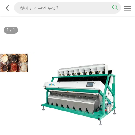
1
/
1